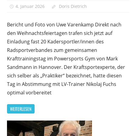
4. Januar 2026
Doris Dietrich
Kommentare
für
deaktiviert
Krafttrain
Bericht und Foto von Uwe Varenkamp Direkt nach
mit
den Weihnachtsfeiertagen trafen sich jetzt auf
Qualitäts
Einladung fast 20 Kadersportler/innen des
Radsportverbandes zum gemeinsamen
Krafttrainingstag im Powersports Gym von Mark
Sandmann in Hannover. Der Kraftsportexperte, der
sich selber als „Praktiker“ bezeichnet, hatte diesen
Tag in Abstimmung mit LV-Trainer Nikolaj Fuchs
optimal vorbereitet
WEITERLESEN