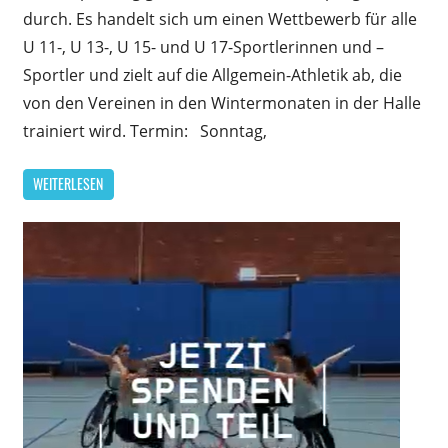
durch. Es handelt sich um einen Wettbewerb für alle
lizenzie
Jugendl
U 11-, U 13-, U 15- und U 17-Sportlerinnen und –
Schüle
Sportler und zielt auf die Allgemein-Athletik ab, die
und
von den Vereinen in den Wintermonaten in der Halle
Schüler
trainiert wird. Termin: Sonntag,
der
Jahrgä
WEITERLESEN
2010
und
jünger
(Klasse
U
11,
U
13,
U
15,
U