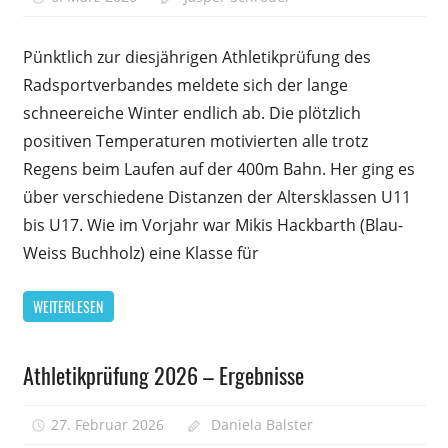
für
deaktiviert
Erfolgrei
Pünktlich zur diesjährigen Athletikprüfung des
Athletikp
Radsportverbandes meldete sich der lange
nach
schneereiche Winter endlich ab. Die plötzlich
schneere
Winter
positiven Temperaturen motivierten alle trotz
Regens beim Laufen auf der 400m Bahn. Her ging es
über verschiedene Distanzen der Altersklassen U11
bis U17. Wie im Vorjahr war Mikis Hackbarth (Blau-
Weiss Buchholz) eine Klasse für
WEITERLESEN
Athletikprüfung 2026 – Ergebnisse
Allgemein
27. Februar 2026
Daniela Balster
Kommentare
für