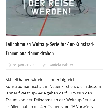
17
(weibli
Allgemein
Teilnahme an Weltcup-Serie für 4er-Kunstrad-
Frauen aus Neuenkirchen
28. Januar 2026
Daniela Balster
Kommentare
für
deaktiviert
Teilna
Aktuell haben wir eine sehr erfolgreiche
an
Kunstradmannschaft in Neuenkirchen, die in diesem
Weltcup
Jahr auf Weltcup-Serie gehen darf. Um sich den
Serie
für
Traum von der Teilnahme an der Weltcup-Serie zu
4er-
erfüllen, haben die 4er-Frauen vom RV Vorwärts