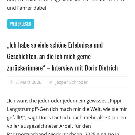
Frankfur
und Fahrer dabei
(Oder)
WEITERLESEN
„Ich habe so viele schöne Erlebnisse und
Allgemein
Geschichten, an die ich mich gerne
zurückerinnere“ – Interview mit Doris Dietrich
7. März 2026
Jasper Schröder
Kommentare
für
deaktiviert
„Ich
„Ich wünsche jeder oder jedem ein gewisses „Pippi
habe
Langstrumpf“-Gen (Ich mach mir die Welt, wie sie mir
so
gefällt!)“, sagt Doris Dietrich nach mehr als 30 Jahren
viele
schöne
voller ausgezeichneter Arbeit für den
Erlebniss
Radsportverband Niedersachsen. 2025 ging sie in