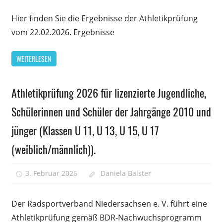
deaktiviert
Athlet
Hier finden Sie die Ergebnisse der Athletikprüfung
2026
vom 22.02.2026. Ergebnisse
–
Ergeb
WEITERLESEN
Athletikprüfung 2026 für lizenzierte Jugendliche,
Allgemein
Amtliche
Schülerinnen und Schüler der Jahrgänge 2010 und
Veröffentlichungen
jünger (Klassen U 11, U 13, U 15, U 17
(weiblich/männlich)).
3. Februar 2026
Daniela Balster
Kommentare
für
deaktiviert
Athleti
Der Radsportverband Niedersachsen e. V. führt eine
2026
Athletikprüfung gemäß BDR-Nachwuchsprogramm
für