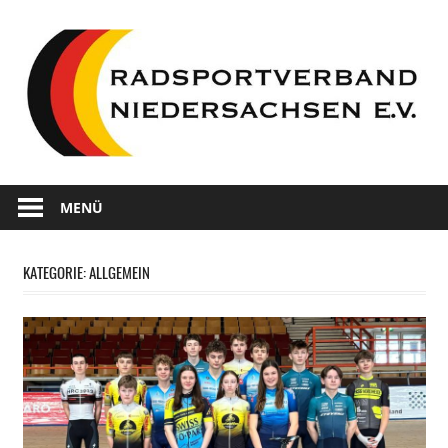
Zum
Inhalt
springen
Wir
Radsportverband
sind
MENÜ
Radsport
Niedersachsen
in
KATEGORIE:
ALLGEMEIN
Niedersachsen