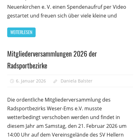
Kunstra
Neuenkirchen e. V. einen Spendenaufruf per Video
Frauen
gestartet und freuen sich über viele kleine und
aus
Neuenk
WEITERLESEN
Mitgliederversammlungen 2026 der
Allgemein
Radsportbezirke
6. Januar 2026
Daniela Balster
Kommentare
für
deaktiviert
Mitglie
Die ordentliche Mitgliederversammlung des
2026
Radsportbezirks Weser-Ems e.V. musste
der
wetterbedingt verschoben werden und findet in
Radsport
diesem Jahr am Samstag, den 21. Februar 2026 um
14:00 Uhr auf dem Vereinsgelände des SV Hellern