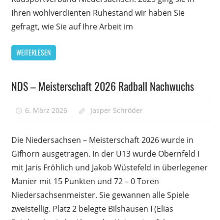
und
Ihren wohlverdienten Ruhestand wir haben Sie
Geschicht
gefragt, wie Sie auf Ihre Arbeit im
an
die
WEITERLESEN
ich
mich
gerne
NDS – Meisterschaft 2026 Radball Nachwuchs
Allgemein
zurückeri
–
6. März 2026
Jasper Schröder
Kommentare
Interview
für
deaktiviert
mit
NDS
Doris
Die Niedersachsen – Meisterschaft 2026 wurde in
–
Dietrich
Gifhorn ausgetragen. In der U13 wurde Obernfeld I
Meistersc
mit Jaris Fröhlich und Jakob Wüstefeld in überlegener
2026
Radball
Manier mit 15 Punkten und 72 – 0 Toren
Nachwuc
Niedersachsenmeister. Sie gewannen alle Spiele
zweistellig. Platz 2 belegte Bilshausen I (Elias