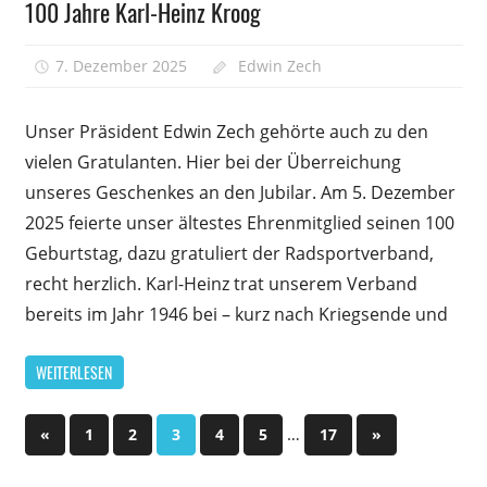
100 Jahre Karl-Heinz Kroog
7. Dezember 2025
Edwin Zech
Kommentare
für
deaktiviert
100
Unser Präsident Edwin Zech gehörte auch zu den
Jahre
vielen Gratulanten. Hier bei der Überreichung
Karl-
unseres Geschenkes an den Jubilar. Am 5. Dezember
Heinz
Kroog
2025 feierte unser ältestes Ehrenmitglied seinen 100
Geburtstag, dazu gratuliert der Radsportverband,
recht herzlich. Karl-Heinz trat unserem Verband
bereits im Jahr 1946 bei – kurz nach Kriegsende und
WEITERLESEN
Seitennummerierung
Vorherige
…
Nächste
«
1
2
3
4
5
17
»
Beiträge
Beiträge
der