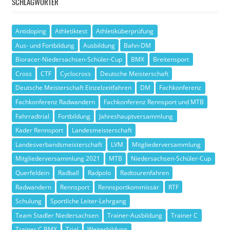
SCHLAGWÖRTER
Antidoping
Athletiktest
Athletiküberprüfung
Aus- und Fortbildung
Ausbildung
Bahn-DM
Bioracer-Niedersachsen-Schüler-Cup
BMX
Breitensport
Cross
CTF
Cyclocross
Deutsche Meisterschaft
Deutsche Meisterschaft Einzelzeitfahren
DM
Fachkonferenz
Fachkonferenz Radwandern
Fachkonferenz Rennsport und MTB
Fahrradtrial
Fortbildung
Jahreshauptversammlung
Kader Rennsport
Landesmeisterschaft
Landesverbandsmeisterschaft
LVM
Mitgliederversammlung
Mitgliederversammlung 2021
MTB
Niedersachsen-Schüler-Cup
Querfeldein
Radball
Radpolo
Radtourenfahren
Radwandern
Rennsport
Rennsportkommissär
RTF
Schulung
Sportliche Leiter-Lehrgang
Team Stadler Niedersachsen
Trainer-Ausbildung
Trainer C
Trainer C BMX
Trial
Weiterbildung