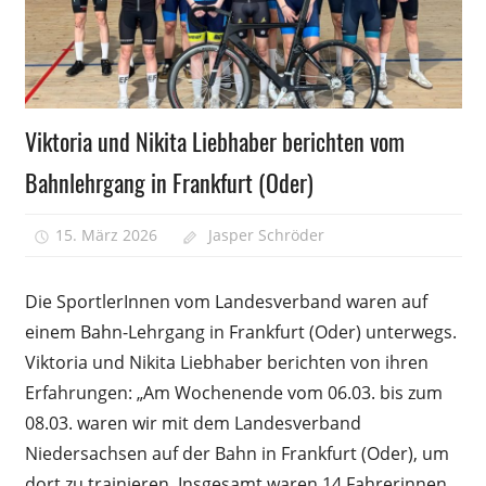
Allgemein
Viktoria und Nikita Liebhaber berichten vom
Bahnlehrgang in Frankfurt (Oder)
15. März 2026
Jasper Schröder
Kommentare
für
deaktiviert
Viktoria
Die SportlerInnen vom Landesverband waren auf
und
einem Bahn-Lehrgang in Frankfurt (Oder) unterwegs.
Nikita
Viktoria und Nikita Liebhaber berichten von ihren
Liebhab
berichte
Erfahrungen: „Am Wochenende vom 06.03. bis zum
vom
08.03. waren wir mit dem Landesverband
Bahnleh
Niedersachsen auf der Bahn in Frankfurt (Oder), um
in
dort zu trainieren. Insgesamt waren 14 Fahrerinnen