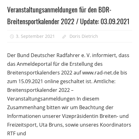
O-
Veranstaltungsanmeldungen für den BDR-
Amtliche
CTF
Veröffentlichungen
Winte
Breitensportkalender 2022 / Update: 03.09.2021
Kartof
3. September 2021
Doris Dietrich
Kommentare
für
deaktiviert
Der Bund Deutscher Radfahrer e. V. informiert, dass
Veran
das Anmeldeportal für die Erstellung des
für
Breitensportkalenders 2022 auf www.rad-net.de bis
den
BDR-
zum 15.09.2021 online geschaltet ist. Amtliche:
Breit
Breitensportkalender 2022 –
2022
Veranstaltungsanmeldungen In diesem
/
Zusammenhang bitten wir um Beachtung der
Updat
Informationen unserer Vizepräsidentin Breiten- und
03.09
Freizeitsport, Uta Bruns, sowie unseres Koordinators
RTF und