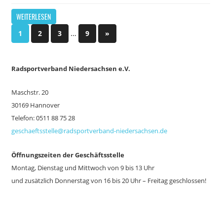
ist
für
deaktiviert
abgesa
WEITERLESEN
29.
Nord-
Seitennummerierung
…
Nächste
1
2
3
9
»
Ost-
Beiträge
der
Hannove
(Corona-
Ra
dsportverband Niedersachsen e.V.
Beiträge
RTF)
Maschstr. 20
30169 Hannover
Telefon: 0511 88 75 28
geschaeftsstelle@radsportverband-niedersachsen.de
Öffnungszeiten der Geschäftsstelle
Montag, Dienstag und Mittwoch von 9 bis 13 Uhr
und zusätzlich
Donnerstag von 16 bis 20 Uhr – Freitag geschlossen!