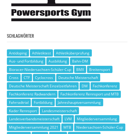
SCHLAGWÖRTER
Antidoping
Athletiktest
Athletiküberprüfung
Aus- und Fortbildung
Ausbildung
Bahn-DM
Bioracer-Niedersachsen-Schüler-Cup
BMX
Breitensport
Cross
CTF
Cyclocross
Deutsche Meisterschaft
Deutsche Meisterschaft Einzelzeitfahren
DM
Fachkonferenz
Fachkonferenz Radwandern
Fachkonferenz Rennsport und MTB
Fahrradtrial
Fortbildung
Jahreshauptversammlung
Kader Rennsport
Landesmeisterschaft
Landesverbandsmeisterschaft
LVM
Mitgliederversammlung
Mitgliederversammlung 2021
MTB
Niedersachsen-Schüler-Cup