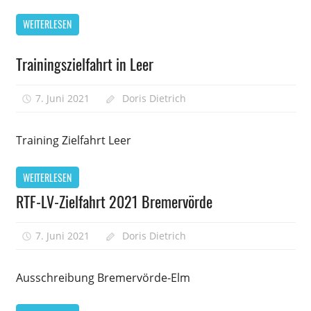
WEITERLESEN
Trainingszielfahrt in Leer
7. Juni 2021
Doris Dietrich
Kommentare
für
deaktiviert
Trainingsziel
Training Zielfahrt Leer
in
Leer
WEITERLESEN
RTF-LV-Zielfahrt 2021 Bremervörde
7. Juni 2021
Doris Dietrich
Kommentare
für
deaktiviert
RTF-
Ausschreibung Bremervörde-Elm
LV-
Zielfahrt