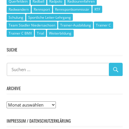
Querfeldein
Radball
Radpolo
Radtourenfahren
Radwandern
Rennsport
Rennsportkommissär
RTF
Schulung
Sportliche Leiter-Lehrgang
Team Stadler Niedersachsen
Trainer-Ausbildung
Trainer C
Trainer C BMX
Trial
Weiterbildung
SUCHE
ARCHIVE
Archive
IMPRESSUM / DATENSCHUTZERKLÄRUNG