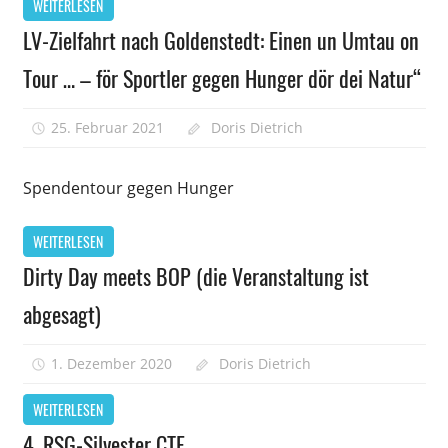
WEITERLESEN
2021
LV-Zielfahrt nach Goldenstedt: Einen un Umtau on
Bremervörde
Tour … – för Sportler gegen Hunger dör dei Natur“
25. Februar 2021
Doris Dietrich
Kommentare
für
deaktiviert
LV-
Spendentour gegen Hunger
Zielfahr
nach
WEITERLESEN
Goldens
Dirty Day meets BOP (die Veranstaltung ist
Einen
un
abgesagt)
Umtau
on
1. Dezember 2020
Doris Dietrich
Kommentare
Tour
für
deaktiviert
…
WEITERLESEN
Dirty
–
Day
4. RSG-Silvester CTF
för