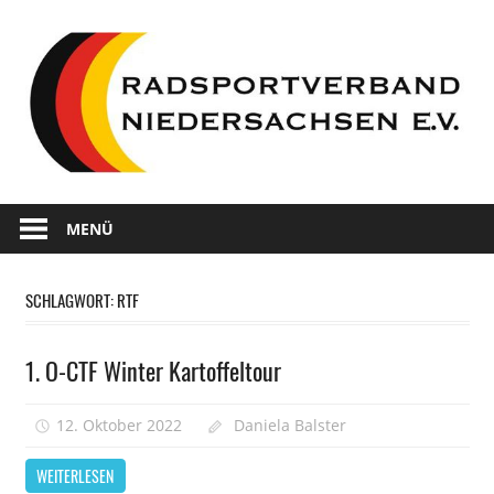
Zum
Inhalt
springen
Wir
Radsportverband
sind
MENÜ
Radsport
Niedersachsen
in
SCHLAGWORT:
RTF
Niedersachsen
1. O-CTF Winter Kartoffeltour
12. Oktober 2022
Daniela Balster
Kommentare
für
deaktiviert
WEITERLESEN
1.