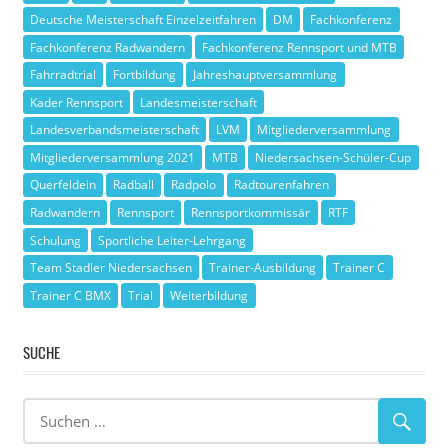
Deutsche Meisterschaft Einzelzeitfahren
DM
Fachkonferenz
Fachkonferenz Radwandern
Fachkonferenz Rennsport und MTB
Fahrradtrial
Fortbildung
Jahreshauptversammlung
Kader Rennsport
Landesmeisterschaft
Landesverbandsmeisterschaft
LVM
Mitgliederversammlung
Mitgliederversammlung 2021
MTB
Niedersachsen-Schüler-Cup
Querfeldein
Radball
Radpolo
Radtourenfahren
Radwandern
Rennsport
Rennsportkommissär
RTF
Schulung
Sportliche Leiter-Lehrgang
Team Stadler Niedersachsen
Trainer-Ausbildung
Trainer C
Trainer C BMX
Trial
Weiterbildung
SUCHE