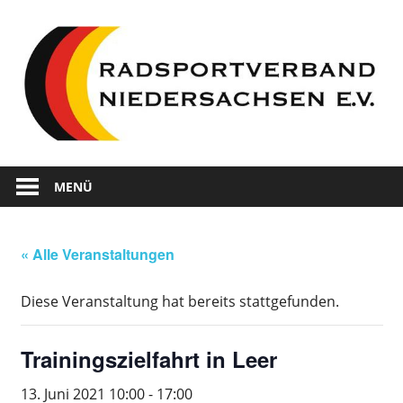
Zum
Inhalt
springen
Wir
Radsportverband
sind
MENÜ
Radsport
Niedersachsen
in
Niedersachsen
« Alle Veranstaltungen
Diese Veranstaltung hat bereits stattgefunden.
Trainingszielfahrt in Leer
13. Juni 2021 10:00
-
17:00