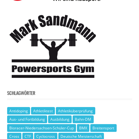
SCHLAGWÖRTER
Antidoping
Athletiktest
Athletiküberprüfung
Aus- und Fortbildung
Ausbildung
Bahn-DM
Bioracer-Niedersachsen-Schüler-Cup
BMX
Breitensport
Cross
CTF
Cyclocross
Deutsche Meisterschaft