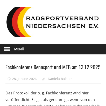
Zum
Inhalt
springen
Wir
Radsportverband
sind
MENÜ
Radsport
Niedersachsen
in
Fachkonferenz Rennsport und MTB am 13.12.2025
Niedersachsen
Amtliche
Veröffentlichungen
28. Januar 2026
Daniela Balster
Kommentare
für
deaktiviert
Fachkon
Das Protokoll der o. g. Fachkonferenz wird hier
Rennsp
veröffentlicht. Es gilt als genehmigt, wenn von den
und