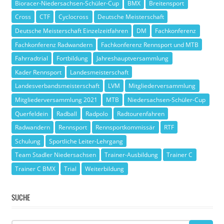
Bioracer-Niedersachsen-Schüler-Cup
BMX
Breitensport
Cross
CTF
Cyclocross
Deutsche Meisterschaft
Deutsche Meisterschaft Einzelzeitfahren
DM
Fachkonferenz
Fachkonferenz Radwandern
Fachkonferenz Rennsport und MTB
Fahrradtrial
Fortbildung
Jahreshauptversammlung
Kader Rennsport
Landesmeisterschaft
Landesverbandsmeisterschaft
LVM
Mitgliederversammlung
Mitgliederversammlung 2021
MTB
Niedersachsen-Schüler-Cup
Querfeldein
Radball
Radpolo
Radtourenfahren
Radwandern
Rennsport
Rennsportkommissär
RTF
Schulung
Sportliche Leiter-Lehrgang
Team Stadler Niedersachsen
Trainer-Ausbildung
Trainer C
Trainer C BMX
Trial
Weiterbildung
SUCHE