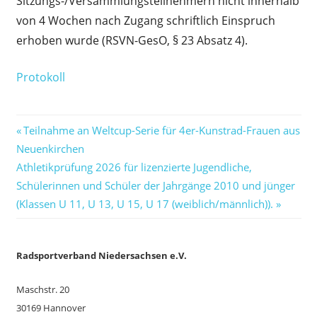
Sitzungs-/Versammlungsteilnehmern nicht innerhalb
MTB
am
von 4 Wochen nach Zugang schriftlich Einspruch
13.12.2
erhoben wurde (RSVN-GesO, § 23 Absatz 4).
Protokoll
Vorheriger
Beitragsnavigation
Teilnahme an Weltcup-Serie für 4er-Kunstrad-Frauen aus
Beitrag:
Neuenkirchen
Nächster
Athletikprüfung 2026 für lizenzierte Jugendliche,
Beitrag:
Schülerinnen und Schüler der Jahrgänge 2010 und jünger
(Klassen U 11, U 13, U 15, U 17 (weiblich/männlich)).
Ra
dsportverband Niedersachsen e.V.
Maschstr. 20
30169 Hannover