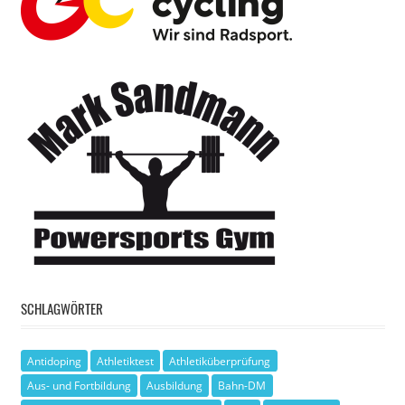
SCHLAGWÖRTER
Antidoping
Athletiktest
Athletiküberprüfung
Aus- und Fortbildung
Ausbildung
Bahn-DM