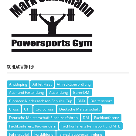
SCHLAGWÖRTER
Antidoping
Athletiktest
Athletiküberprüfung
Aus- und Fortbildung
Ausbildung
Bahn-DM
Bioracer-Niedersachsen-Schüler-Cup
BMX
Breitensport
Cross
CTF
Cyclocross
Deutsche Meisterschaft
Deutsche Meisterschaft Einzelzeitfahren
DM
Fachkonferenz
Fachkonferenz Radwandern
Fachkonferenz Rennsport und MTB
Fahrradtrial
Fortbildung
Jahreshauptversammlung