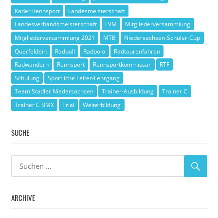
Kader Rennsport
Landesmeisterschaft
Landesverbandsmeisterschaft
LVM
Mitgliederversammlung
Mitgliederversammlung 2021
MTB
Niedersachsen-Schüler-Cup
Querfeldein
Radball
Radpolo
Radtourenfahren
Radwandern
Rennsport
Rennsportkommissär
RTF
Schulung
Sportliche Leiter-Lehrgang
Team Stadler Niedersachsen
Trainer-Ausbildung
Trainer C
Trainer C BMX
Trial
Weiterbildung
SUCHE
ARCHIVE