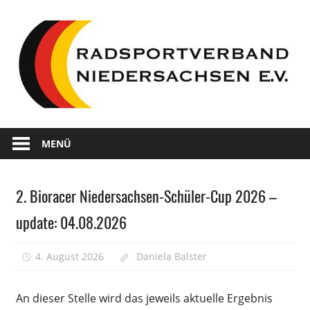
Zum
Inhalt
springen
Wir
Radsportverband
sind
MENÜ
Radsport
Niedersachsen
in
2. Bioracer Niedersachsen-Schüler-Cup 2026 –
Niedersachsen
Radsportjugend
update: 04.08.2026
4. August 2026
Daniela Balster
Kommentare
für
deaktiviert
2.
An dieser Stelle wird das jeweils aktuelle Ergebnis
Bioracer