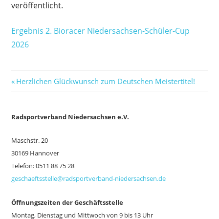
veröffentlicht.
Nieders
Schüler-
Ergebnis 2. Bioracer Niedersachsen-Schüler-Cup
Cup
2026
2026
–
update:
04.08.20
Vorheriger
Beitragsnavigation
Herzlichen Glückwunsch zum Deutschen Meistertitel!
Beitrag:
Ra
dsportverband Niedersachsen e.V.
Maschstr. 20
30169 Hannover
Telefon: 0511 88 75 28
geschaeftsstelle@radsportverband-niedersachsen.de
Öffnungszeiten der Geschäftsstelle
Montag, Dienstag und Mittwoch von 9 bis 13 Uhr