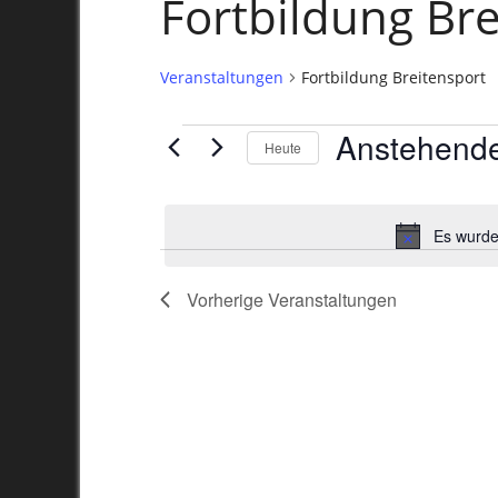
Fortbildung Bre
Veranstaltungen
Fortbildung Breitensport
Anstehend
Veranstaltungen
Heute
Datum
wählen.
Es wurde
Vorherige
Veranstaltungen