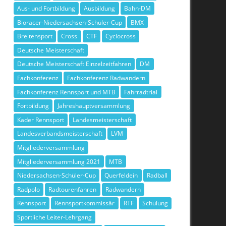
Aus- und Fortbildung
Ausbildung
Bahn-DM
Bioracer-Niedersachsen-Schüler-Cup
BMX
Breitensport
Cross
CTF
Cyclocross
Deutsche Meisterschaft
Deutsche Meisterschaft Einzelzeitfahren
DM
Fachkonferenz
Fachkonferenz Radwandern
Fachkonferenz Rennsport und MTB
Fahrradtrial
Fortbildung
Jahreshauptversammlung
Kader Rennsport
Landesmeisterschaft
Landesverbandsmeisterschaft
LVM
Mitgliederversammlung
Mitgliederversammlung 2021
MTB
Niedersachsen-Schüler-Cup
Querfeldein
Radball
Radpolo
Radtourenfahren
Radwandern
Rennsport
Rennsportkommissär
RTF
Schulung
Sportliche Leiter-Lehrgang