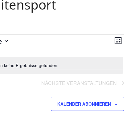
itensport
e
Verans
Ansicht
LISTE
Ansich
Navigat
Naviga
n keine Ergebnisse gefunden.
Hinweis
NÄCHSTE
VERANSTALTUNGEN
KALENDER ABONNIEREN