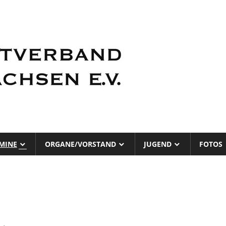
Radsportverb
Niedersachsen
MINE
ORGANE/VORSTAND
JUGEND
FOTOS