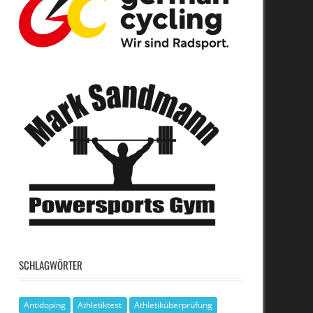
SCHLAGWÖRTER
Antidoping
Athletiktest
Athletiküberprüfung