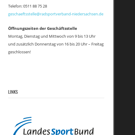
Telefon: 0511 88 75 28
geschaeftsstelle@radsportverband-niedersachsen.de
Öffnungszeiten der Geschäftsstelle
Montag, Dienstag und Mittwoch von 9 bis 13 Uhr
taltung
en-
und zusätzlich
Donnerstag von 16 bis 20 Uhr – Freitag
ten-
ion
geschlossen!
tion
LINKS