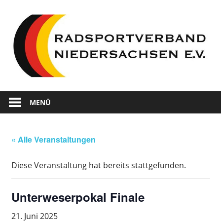
Zum
Inhalt
springen
Wir
Radsportverband
sind
MENÜ
Radsport
Niedersachsen
in
Niedersachsen
« Alle Veranstaltungen
Diese Veranstaltung hat bereits stattgefunden.
Unterweserpokal Finale
21. Juni 2025