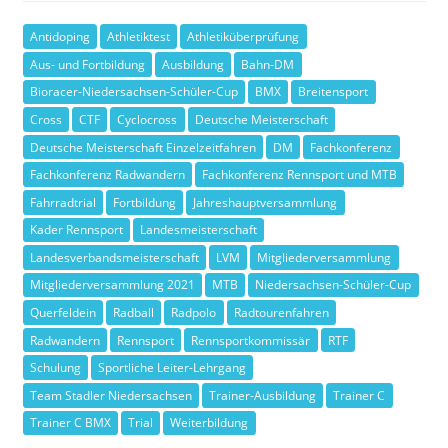
Antidoping
Athletiktest
Athletiküberprüfung
Aus- und Fortbildung
Ausbildung
Bahn-DM
Bioracer-Niedersachsen-Schüler-Cup
BMX
Breitensport
Cross
CTF
Cyclocross
Deutsche Meisterschaft
Deutsche Meisterschaft Einzelzeitfahren
DM
Fachkonferenz
Fachkonferenz Radwandern
Fachkonferenz Rennsport und MTB
Fahrradtrial
Fortbildung
Jahreshauptversammlung
Kader Rennsport
Landesmeisterschaft
Landesverbandsmeisterschaft
LVM
Mitgliederversammlung
Mitgliederversammlung 2021
MTB
Niedersachsen-Schüler-Cup
Querfeldein
Radball
Radpolo
Radtourenfahren
Radwandern
Rennsport
Rennsportkommissär
RTF
Schulung
Sportliche Leiter-Lehrgang
Team Stadler Niedersachsen
Trainer-Ausbildung
Trainer C
Trainer C BMX
Trial
Weiterbildung